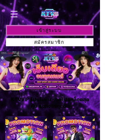
เข้าสู่ระบบ
สมัครสมาชิก
KTVVIP โปรโมชั่น รวมโปรสล็อตสุด
คุ้ม แจกจริงทุกวัน