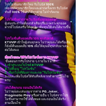
โปรโมชั่นยอดนิยมประจำปี 2025
โปรโมชั่นสมาชิกใหม่ รับโบนัส 100%
เพียงสมัครสมาชิกใหม่และฝากครั้งแรก รับโบนัส
ทันที 100% ใช้เล่นได้ทุกค่าย ไม่จำกัดเกม
โปรโมชั่นฝากรายวัน รับเพิ่มทุกยอดฝาก
ผู้เล่นประจำไม่ต้องกลัวเสียเปรียบ เพราะทุกยอด
ฝากมีโบนัสเสริมให้ทุกวัน เพิ่มทุนให้เล่นได้นานขึ้น
โปรโมชั่นคืนยอดเสีย 10% ทุกสัปดาห์
KTVVIP เข้าใจผู้เล่นทุกคน ไม่ว่าคุณจะได้หรือเสีย
ก็ยังมีคืนยอดเสีย 10% เพื่อให้คุณมีทุนกลับมาเล่น
ต่อได้เสมอ
เงื่อนไขและวิธีรับโปรโมชั่นจาก KTVVIP
ขั้นตอนการรับโปรง่าย ๆ ภายใน 1 นาที
1. เข้าสู่ระบบเว็บไซต์ KTVVIP
2. ไปที่เมนู “โปรโมชั่น”
3. เลือกโปรที่ต้องการและกด “รับโปรโมชั่น”
ระบบจะเพิ่มโบนัสให้ทันทีหลังจากทำตามเงื่อนไข
ครบ
เล่นได้ทุกเกม ถอนเงินได้จริง
ไม่ว่าคุณจะเล่นเกมจากค่าย PG, Joker,
Pragmatic Play หรือค่ายอื่น ๆ โบนัสจากโปร
โมชั่นสามารถใช้ได้ทั้งหมด และถอนเงินได้จริง
ตามเงื่อนไข