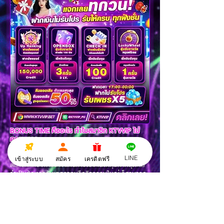
BONUS TIME คืออะไร ทำไมสมาชิก KTVVIP ไม่
ควรพลาด
BONUS TIME
คือช่วงเวลาพิเศษที่ระบบของ
KTVVIP
LINE
เพิ่มอัตราการได้รับเพชรให้สูงกว่าปกติ เหมาะสำหรับ
เข้าสู่ระบบ
สมัคร
เครดิตฟรี
สมาชิกที่ต้องการวางแผนการใช้งานให้คุ้มค่าที่สุด ไม่
จำเป็นต้องรอวันเทศกาลหรือกิจกรรมใหญ่ ก็สามารถ
รับสิทธิ์ได้ทุกวันแบบต่อเนื่อง
จุดเด่นของกิจกรรม BONUS TIME แจกเพชร
x5
รับเพชรเพิ่มสูงสุด x5 แบบอัตโนมัติ
ใช้งานได้ทุกวัน ไม่มีจำกัดรอบ