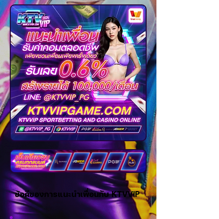
ข้อดีของการแนะนำเพื่อนกับ KTVVIP