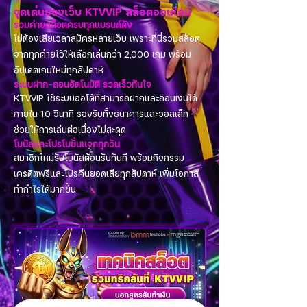
จุดเด่นของเว็บ KTVVIP สล็อตออนไลน์
รวมค่ายสล็อตครบทุกแบรนด์ดัง
ไม่ต้องเสียเวลาสมัครหลายเว็บ เพราะที่นี่รวมสล็อต
จากทุกค่ายไว้ให้เลือกเล่นกว่า 2,000 เกม พร้อม
อัปเดตเกมใหม่ทุกสัปดาห์
ระบบฝาก-ถอนอัตโนมัติ รวดเร็วทันใจ
KTVVIP ใช้ระบบออโต้ที่สามารถฝากและถอนเงินได้
ภายใน 10 วินาที รองรับทั้งธนาคารและวอลเล็ท
ช่วยให้การเล่นต่อเนื่องไม่สะดุด
โบนัสและโปรโมชั่นแจกทุกวัน
สมาชิกใหม่รับโบนัสต้อนรับทันที พร้อมกิจกรรม
เครดิตฟรีและโปรคืนยอดเสียทุกสัปดาห์ เพิ่มโอกาส
ทำกำไรได้มากขึ้น