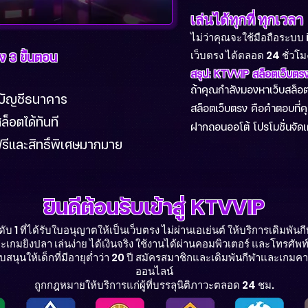
เล่นได้ทุกที่ ทุกเวลา
ไม่ว่าคุณจะใช้มือถือระบบ
เว็บตรง ได้ตลอด 24 ชั่วโ
ง 3 ขั้นตอน
สรุป: KTVVIP สล็อตเว็บตรง
ถ้าคุณกำลังมองหาเว็บสล็อต
ะบัญชีธนาคาร
สล็อตเว็บตรง คือคำตอบที่ค
สล็อตได้ทันที
ฝากถอนออโต้ โปรโมชั่นจัดเต็
ฟรีและสิทธิ์พิเศษมากมาย
ยินดีต้อนรับเข้าสู่
KTVVIP
 1 ที่ได้รับใบอนุญาตให้เป็นเว็บตรง ไม่ผ่านเอเย่นต์ ให้บริการเดิมพั
ละเกมยิงปลา เล่นง่าย ได้เงินจริง ใช้งานได้ผ่านคอมพิวเตอร์ และโทรศัพท
นุนให้เด็กที่มีอายุต่ำว่า 20 ปี สมัครสมาชิกและเดิมพันกีฬาและเกมคา
ออนไลน์
ถูกกฎหมายให้บริการแก่ผู้ที่บรรลุนิติภาวะตลอด 24 ชม.