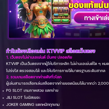
ทำไมต้องเลือกเล่น KTVVIP สล็อตเว็บตรง
1. เว็บตรงไม่ผ่านเอเย่นต์ มั่นคง ปลอดภัย
KTVVIP เป็นเว็บตรงจากผู้ให้บริการหลัก ไม่ผ่านเอเย่นต์ใด ๆ 
โปร่งใส ตรวจสอบได้ และให้บริการภายใต้มาตรฐานระดับสากล
2. รวมเกมสล็อตจากค่ายดังทั่วโลก
ผู้เล่นสามารถเลือกเล่นสล็อตจากค่ายยอดนิยมได้มากกว่า 2,000 
PG SLOT เกมภาพสวย แตกง่าย
JILI SLOT โบนัสเยอะ
JOKER GAMING แตกหนักทุกเกม