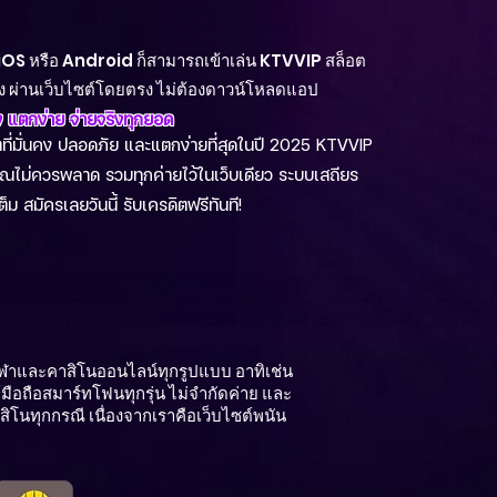
 iOS หรือ Android ก็สามารถเข้าเล่น KTVVIP สล็อต
มง ผ่านเว็บไซต์โดยตรง ไม่ต้องดาวน์โหลดแอป
 แตกง่าย จ่ายจริงทุกยอด
ที่มั่นคง ปลอดภัย และแตกง่ายที่สุดในปี 2025 KTVVIP
ุณไม่ควรพลาด รวมทุกค่ายไว้ในเว็บเดียว ระบบเสถียร
ม สมัครเลยวันนี้ รับเครดิตฟรีทันที!
นกีฬาและคาสิโนออนไลน์ทุกรูปแบบ อาทิเช่น
์มือถือสมาร์ทโฟนทุกรุ่น ไม่จำกัดค่าย และ
สิโนทุกกรณี เนื่องจากเราคือเว็บไซต์พนัน