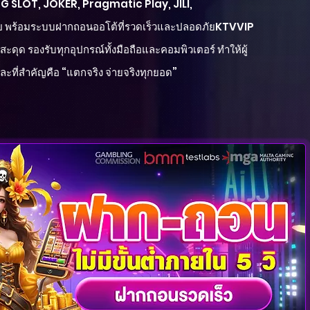
็น PG SLOT, JOKER, Pragmatic Play, JILI,
ร้อมระบบฝากถอนออโต้ที่รวดเร็วและปลอดภัย
KTVVIP
่สะดุด รองรับทุกอุปกรณ์ทั้งมือถือและคอมพิวเตอร์ ทำให้ผู้
และที่สำคัญคือ “แตกจริง จ่ายจริงทุกยอด”