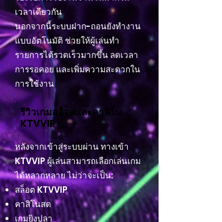
เวลาเดียวกัน
นอกจากนี้ระบบฝาก-ถอนยังทำงาน
แบบอัตโนมัติ ช่วยให้ผู้เล่นทำ
รายการได้รวดเร็วมากขึ้น ลดเวลา
การรอคอย และเพิ่มความสะดวกใน
การใช้งาน
รีวิวเกมสล็อตและคาสิโน
KTVVIP
หลังจากเข้าสู่ระบบผ่าน ทางเข้า
KTVVIP ผู้เล่นสามารถเลือกเล่นเกม
ได้หลากหลาย ไม่ว่าจะเป็น:
สล็อต KTVVIP
คาสิโนสด
เกมยิงปลา