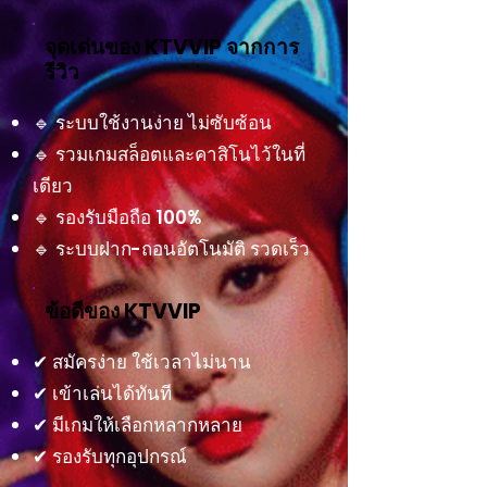
จุดเด่นของ KTVVIP จากการ
รีวิว
🔹 ระบบใช้งานง่าย ไม่ซับซ้อน
🔹 รวมเกมสล็อตและคาสิโนไว้ในที่
เดียว
🔹 รองรับมือถือ 100%
🔹 ระบบฝาก-ถอนอัตโนมัติ รวดเร็ว
ข้อดีของ KTVVIP
✔ สมัครง่าย ใช้เวลาไม่นาน
✔ เข้าเล่นได้ทันที
✔ มีเกมให้เลือกหลากหลาย
✔ รองรับทุกอุปกรณ์