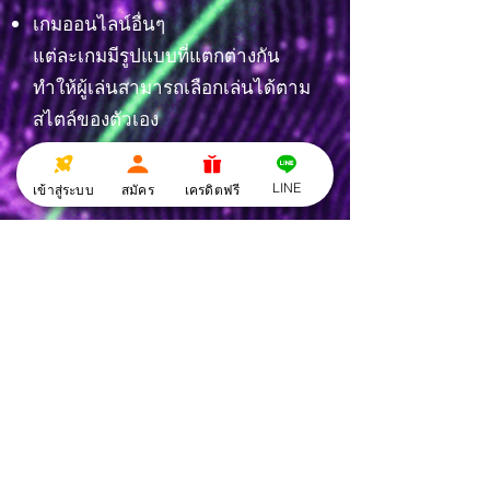
เกมออนไลน์อื่นๆ
แต่ละเกมมีรูปแบบที่แตกต่างกัน
ทำให้ผู้เล่นสามารถเลือกเล่นได้ตาม
สไตล์ของตัวเอง
รีวิว KTVVIP เหมาะกับใคร
LINE
เข้าสู่ระบบ
สมัคร
เครดิตฟรี
จากการใช้งานจริง KTVVIP เหมาะ
กับผู้เล่นหลายประเภท เช่น:
ผู้ที่ต้องการเล่นเกมออนไลน์แบบ
ครบจบในเว็บเดียว
มือใหม่ที่ต้องการสมัครง่ายและเข้า
เล่นได้ทันที
ผู้เล่นที่ต้องการระบบรวดเร็ว ไม่ซับ
ซ้อน