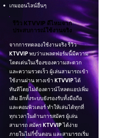
เกมออนไลน์อื่นๆ
รีวิว KTVVIP ดีไหมจาก
ประสบการณ์ใช้งานจริง
จากการทดลองใช้งานจริง รีวิว
KTVVIP พบว่าแพลตฟอร์มนี้มีความ
โดดเด่นในเรื่องของความสะดวก
และความรวดเร็ว ผู้เล่นสามารถเข้า
ใช้งานผ่าน ทางเข้า KTVVIP ได้
ทันทีโดยไม่ต้องดาวน์โหลดแอปเพิ่ม
เติม อีกทั้งระบบยังรองรับทั้งมือถือ
และคอมพิวเตอร์ ทำให้เล่นได้ทุกที่
ทุกเวลา
ในด้านการสมัคร ผู้เล่น
สามารถ สมัคร KTVVIP ได้ง่าย
ภายในไม่กี่ขั้นตอน และสามารถเริ่ม