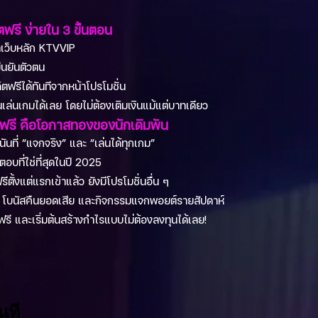
ตฟรี ง่ายใน 3 ขั้นตอน
าเว็บหลัก KTVVIP
ยืนยันตัวตน
ิตฟรีได้ทันทีจากหน้าโปรโมชั่น
ต้นเล่นเกมได้เลย โดยไม่ต้องเติมเงินแม้แต่บาทเดียว
ตฟรี คือโอกาสทองของนักเดิมพัน
นที่ “แจกจริง” และ “เล่นได้ทุกเกม”
บที่ใช่ที่สุดในปี 2025
ั้งแต่แรกเข้าแล้ว ยังมีโปรโมชั่นอื่น ๆ
 โบนัสคืนยอดเสีย และกิจกรรมแจกพอยต์รายสัปดาห์
ตฟรี และเริ่มต้นสร้างกำไรแบบไม่ต้องลงทุนได้เลย!
นที