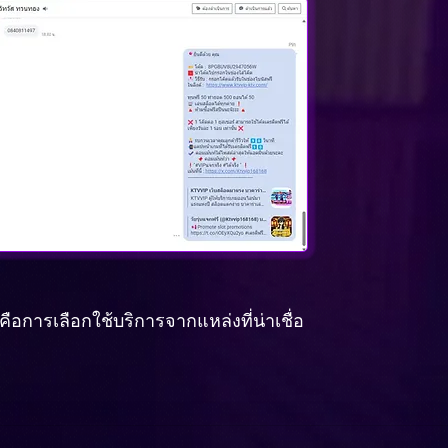
ือการเลือกใช้บริการจากแหล่งที่น่าเชื่อ