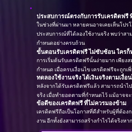
ประสบการณ์ตรงกับการรับเครดิตฟรี ที
ในช่วงที่ผ่านมา หลายคนอาจเคยเห็นโปรโมช
ประสบการณ์ที่ได้ลองใช้งานจริง พบว่าสา
กำหนดอย่างครบถ้วน
ขั้นตอนรับเครดิตฟรี ไม่ซับซ้อน ใครก็
การเริ่มต้นรับเครดิตฟรีนั้นง่ายมาก เพีย
กำหนด เมื่อครบเงื่อนไข เครดิตฟรีจะถูกเพ
ทดลองใช้งานจริง ได้เงินจริงตามเงื่อ
หลังจากได้รับเครดิตฟรีแล้ว สามารถนำไ
จริง เมื่อทำยอดตามที่กำหนดไว้ แม้อาจจะมีเ
ข้อดีของเครดิตฟรี ที่ไม่ควรมองข้าม
เครดิตฟรีถือเป็นโอกาสที่ดีสำหรับผู้ที่ต
งาน อีกทั้งยังสามารถสร้างกำไรได้จริง