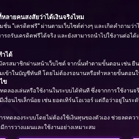
่หลายคนสงสัยว่าได้เงินจริงไหม
ั่น “เครดิตฟรี” ผ่านตามเว็บไซต์ต่างๆ และเกิดคำถามว่าไ
มารถรับเครดิตฟรีได้จริง และยังสามารถนำไปใช้งานต่อได้แ
ทำได้
งสมัครสมาชิกผ่านหน้าเว็บไซต์ จากนั้นทำตามขั้นตอน เช่น 
ิ่มเข้าในบัญชีทันที โดยไม่ต้องรอนานหรือทำหลายขั้นตอนให
นไข
ปทดลองเล่นหรือใช้งานในระบบได้ทันที ซึ่งจากการใช้งาน
งื่อนไขเล็กน้อย เช่น ยอดเทิร์นโอเวอร์ แต่ถือว่าอยู่ในระดั
้องการทดลองระบบโดยไม่ต้องใช้เงินทุนของตัวเอง ช่วยลดความ
หากมีการวางแผนและใช้งานอย่างเหมาะสม