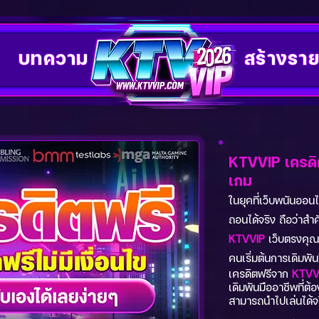
า
บทความ
สร้างราย
KTVVIP เครดิต
เกม
ในยุคที่เว็บพนันออนไ
ถอนได้จริง ถือว่าสำค
KTVVIP
เว็บตรงคุณภ
คนเริ่มต้นการเดิมพัน
เครดิตฟรีจาก
KTVV
เดิมพันมืออาชีพที่ต้
สามารถนำไปเล่นได้จร