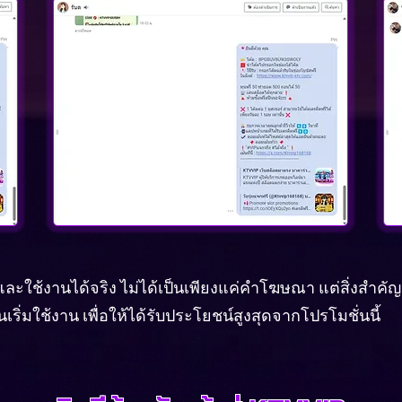
ะใช้งานได้จริง ไม่ได้เป็นเพียงแค่คำโฆษณา แต่สิ่งสำคัญค
ริ่มใช้งาน เพื่อให้ได้รับประโยชน์สูงสุดจากโปรโมชั่นนี้