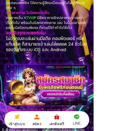
ประกอบสมจริง ให้ความรู้สึกเหมือนอยู่ในโลกใต้ทะเล
จริง ๆ
ปลาตายง่าย โบนัสแจกไม่อั้น
เกมจากเว็บ
KTVVIP
มีอัตราการยิงปลาตายง่ายกว่า
เว็บทั่วไป พร้อมโบนัสหลากหลาย เช่น โบนัสปลาบอส
และโบนัสไอเทมพิเศษ ที่ช่วยให้ทำกำไรได้เร็ว
รองรับทุกแพลตฟอร์ม
ไม่ว่าคุณจะเล่นผ่านมือถือ คอมพิวเตอร์ หรือ
แท็บเล็ต ก็สามารถเข้าเล่นได้ตลอด 24 ชั่วโมง
รองรับทั้งระบบ iOS และ Android
วิธีเล่นเกมยิงปลาในเว็บ KTVVIP ให้ได้เงิน
เลือกห้องให้เหมาะกับงบของคุณ – ห้องเริ่มต้นเหมาะ
LINE
เข้าสู่ระบบ
สมัคร
เครดิตฟรี
กับผู้เล่นใหม่ ส่วนห้อง VIP มีอัตราการจ่ายที่สูงกว่า
ยิงปลาขนาดเล็กก่อน – เพื่อสะสมเครดิตและอัพเกรด